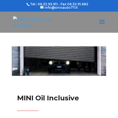
Tel.: 06.32.93.911 - Fax 06.32.91.682
info@sirioauto77.it
MINI Oil Inclusive