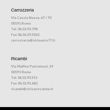
Carrozzeria
Via Cassia Nuova, 67 / 70
00191 Roma
Tel. 06.32.93.798
Fax 06.36.29.9262
carrozzeria@sirioauto77.it
Ricambi
Via Maffeo Pantaleoni, 19
00191 Roma
Tel. 06.32.93.911
Fax 06.32.91.682
ricambi@sirioauto.bmw.it